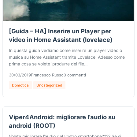
[Guida – HA] Inserire un Player per
video in Home Assistant (lovelace)
In questa guida vediamo come inserire un player video o
musica su Home Assistant tramite Lovelace. Adesso come
prima cosa se volete iprodurre dei file…
30/03/2019
Francesco Russo
0 commenti
Domotica
Uncategorized
Viper4Android: migliorare l’audio su
android (ROOT)
Volete migliorare l’audio del vostro smartphone???? Se si