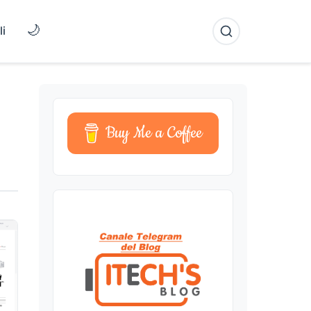
🌙
li
Buy Me a Coffee