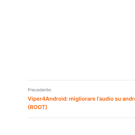
Precedente:
Navigazione
Viper4Android: migliorare l’audio su andr
articoli
(ROOT)