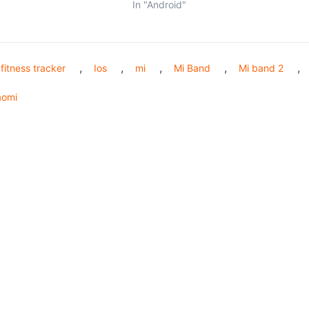
In "Android"
,
,
,
,
,
fitness tracker
Ios
mi
Mi Band
Mi band 2
aomi