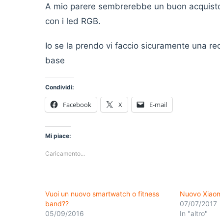
A mio parere sembrerebbe un buon acquisto 
con i led RGB.
Io se la prendo vi faccio sicuramente una re
base
Condividi:
Facebook
X
E-mail
Mi piace:
Caricamento...
Vuoi un nuovo smartwatch o fitness
Nuovo Xiaomi
band??
07/07/2017
05/09/2016
In "altro"