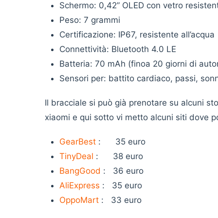
Schermo: 0,42” OLED con vetro resistente 
Peso: 7 grammi
Certificazione: IP67, resistente all’acqua
Connettività: Bluetooth 4.0 LE
Batteria: 70 mAh (finoa 20 giorni di aut
Sensori per: battito cardiaco, passi, son
Il bracciale si può già prenotare su alcuni s
xiaomi e qui sotto vi metto alcuni siti dove p
GearBest
: 35 euro
TinyDeal
: 38 euro
BangGood
: 36 euro
AliExpress
: 35 euro
OppoMart
: 33 euro