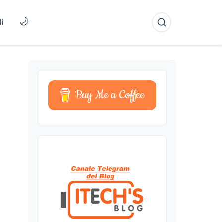
🌙
li
Buy Me a Coffee