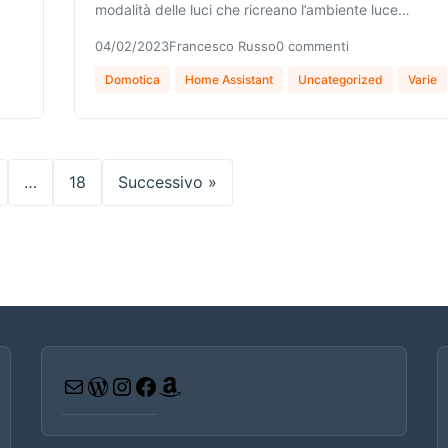
modalità delle luci che ricreano l’ambiente luce…
04/02/2023
Francesco Russo
0 commenti
Domotica
Home Assistant
Uncategorized
Varie
…
18
Successivo »
Email
WordPress
Instagram
Facebook
Amazon