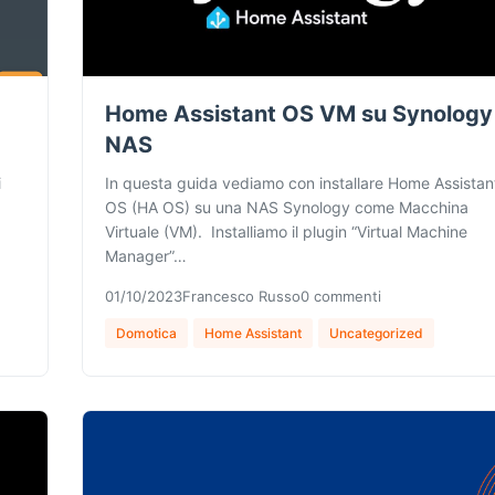
Home Assistant OS VM su Synology
NAS
i
In questa guida vediamo con installare Home Assistan
OS (HA OS) su una NAS Synology come Macchina
Virtuale (VM). Installiamo il plugin “Virtual Machine
Manager”…
01/10/2023
Francesco Russo
0 commenti
Domotica
Home Assistant
Uncategorized