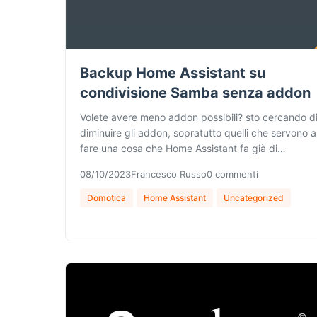
Backup Home Assistant su
condivisione Samba senza addon
Volete avere meno addon possibili? sto cercando d
diminuire gli addon, sopratutto quelli che servono a
fare una cosa che Home Assistant fa già di…
08/10/2023
Francesco Russo
0 commenti
Domotica
Home Assistant
Uncategorized