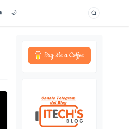
🌙
li
Buy Me a Coffee