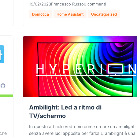
19/02/2023
Francesco Russo
0 commenti
Domotica
Home Assistant
Uncategorized
Ambilight: Led a ritmo di
TV/schermo
In questo articolo vedremo come creare un ambilight
nche
senza avere luci apposite per farlo! L’ ambilight è una