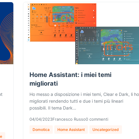
Home Assistant: i miei temi
migliorati
nt
Ho messo a disposizione i miei temi, Clear e Dark, li ho
migliorati rendendo tutti e due i temi più lineari
possibili. Il tema Dark…
04/04/2023
Francesco Russo
0 commenti
Domotica
Home Assistant
Uncategorized
ie