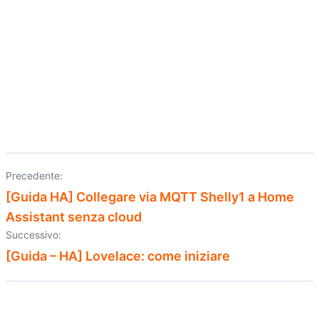
Precedente:
Navigazione
[Guida HA] Collegare via MQTT Shelly1 a Home
articoli
Assistant senza cloud
Successivo:
[Guida – HA] Lovelace: come iniziare