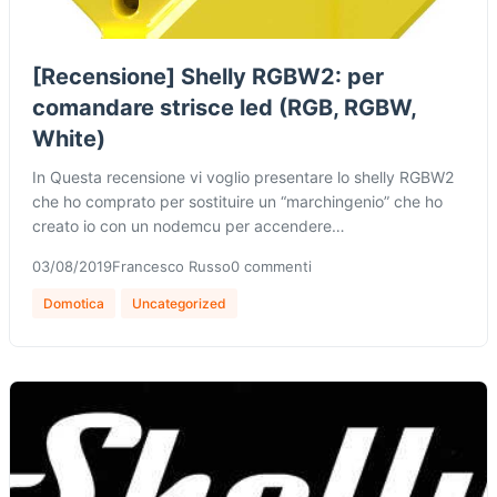
[Recensione] Shelly RGBW2: per
comandare strisce led (RGB, RGBW,
White)
In Questa recensione vi voglio presentare lo shelly RGBW2
che ho comprato per sostituire un “marchingenio” che ho
creato io con un nodemcu per accendere…
03/08/2019
Francesco Russo
0 commenti
Domotica
Uncategorized