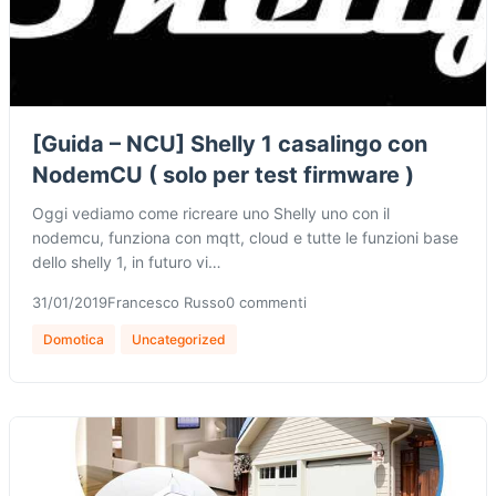
[Guida – NCU] Shelly 1 casalingo con
NodemCU ( solo per test firmware )
Oggi vediamo come ricreare uno Shelly uno con il
nodemcu, funziona con mqtt, cloud e tutte le funzioni base
dello shelly 1, in futuro vi…
31/01/2019
Francesco Russo
0 commenti
Domotica
Uncategorized