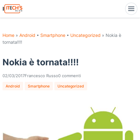
Home
»
Android
•
Smartphone
•
Uncategorized
» Nokia è
tornata!!!!
Nokia è tornata!!!!
02/03/2017
Francesco Russo
0 commenti
Android
Smartphone
Uncategorized