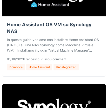
Home Assistant OS VM su Synology
NAS
In questa guida vediamo con installare Home Assistant OS
(HA OS) su una NAS Synology come Macchina Virtuale
(VM). Installiamo il plugin “Virtual Machine Manager”…
01/10/2023
Francesco Russo
0 commenti
Domotica
Home Assistant
Uncategorized