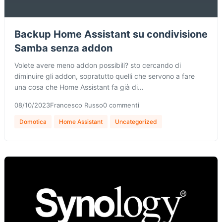
Backup Home Assistant su condivisione
Samba senza addon
Volete avere meno addon possibili? sto cercando di
diminuire gli addon, sopratutto quelli che servono a fare
una cosa che Home Assistant fa già di…
08/10/2023
Francesco Russo
0 commenti
Domotica
Home Assistant
Uncategorized