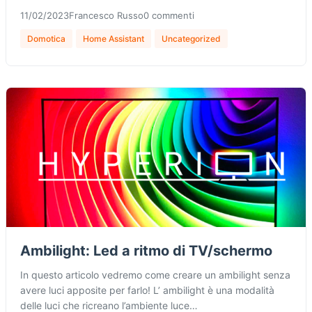
11/02/2023
Francesco Russo
0 commenti
Domotica
Home Assistant
Uncategorized
Ambilight: Led a ritmo di TV/schermo
In questo articolo vedremo come creare un ambilight senza
avere luci apposite per farlo! L’ ambilight è una modalità
delle luci che ricreano l’ambiente luce…