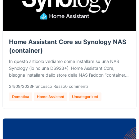
Home Assistant Core su Synology NAS
(container)
In questo articolo vediamo come installare su una NAS
Synology (io ho una DS923+) Home Assistant Core,
bisogna installare dallo store della NAS l’addon “container…
24/09/2023
Francesco Russo
0 commenti
Domotica
Home Assistant
Uncategorized