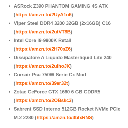
ASRock Z390 PHANTOM GAMING 4S ATX
(
https://amzn.to/2UyA1n6
)
Viper Steel DDR4 3200 32GB (2x16GB) C16
(
https://amzn.to/2utVT8B
)
Intel Core i9-9900K Retail
(
https://amzn.to/2H70sZ6
)
Dissipatore A Liquido Masterliquid Lite 240
(
https://amzn.to/2uihoJK
)
Corsair Psu 750W Serie Cx Mod.
(
https://amzn.to/39er32t
)
Zotac GeForce GTX 1660 6 GB GDDR5
(
https://amzn.to/2OBskc3
)
Sabrent SSD Interno 512GB Rocket NVMe PCIe
M.2 2280 (
https://amzn.to/3blxRNS
)