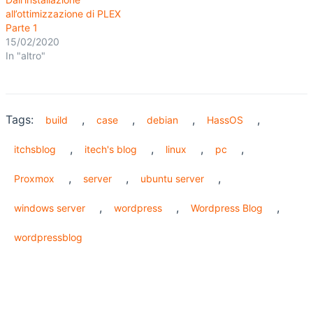
all’ottimizzazione di PLEX
Parte 1
15/02/2020
In "altro"
Tags:
,
,
,
,
build
case
debian
HassOS
,
,
,
,
itchsblog
itech's blog
linux
pc
,
,
,
Proxmox
server
ubuntu server
,
,
,
windows server
wordpress
Wordpress Blog
wordpressblog