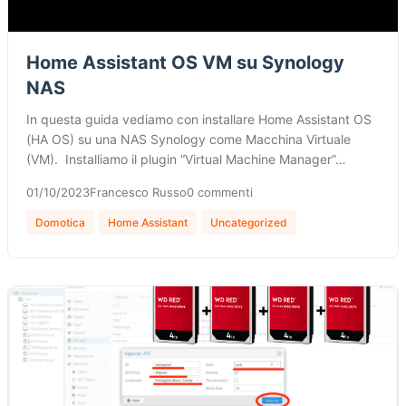
Home Assistant OS VM su Synology
NAS
In questa guida vediamo con installare Home Assistant OS
(HA OS) su una NAS Synology come Macchina Virtuale
(VM). Installiamo il plugin “Virtual Machine Manager”…
01/10/2023
Francesco Russo
0 commenti
Domotica
Home Assistant
Uncategorized