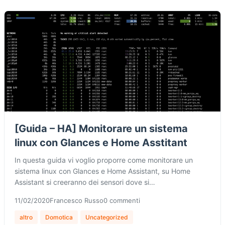
[Guida – HA] Monitorare un sistema
linux con Glances e Home Asstitant
In questa guida vi voglio proporre come monitorare un
sistema linux con Glances e Home Assistant, su Home
Assistant si creeranno dei sensori dove si…
11/02/2020
Francesco Russo
0 commenti
altro
Domotica
Uncategorized