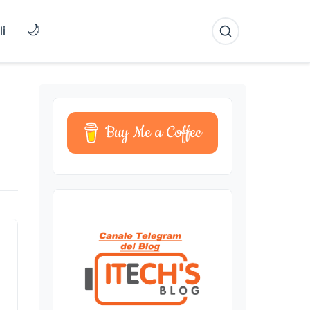
🌙
li
Buy Me a Coffee