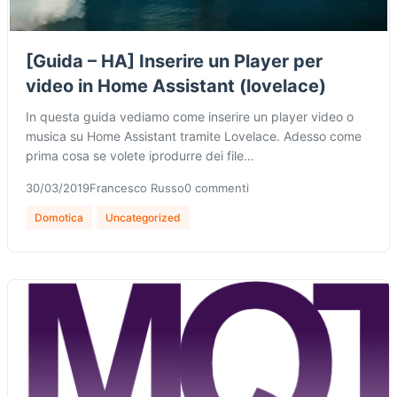
[Guida – HA] Inserire un Player per
video in Home Assistant (lovelace)
In questa guida vediamo come inserire un player video o
musica su Home Assistant tramite Lovelace. Adesso come
prima cosa se volete iprodurre dei file…
30/03/2019
Francesco Russo
0 commenti
Domotica
Uncategorized