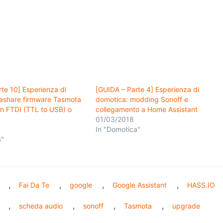
te 10] Esperienza di
[GUIDA – Parte 4] Esperienza di
lashare firmware Tasmota
domotica: modding Sonoff e
on FTDI (TTL to USB) o
collegamento a Home Assistant
01/03/2018
In "Domotica"
a"
,
,
,
,
Fai Da Te
google
Google Assistant
HASS.IO
,
,
,
,
scheda audio
sonoff
Tasmota
upgrade