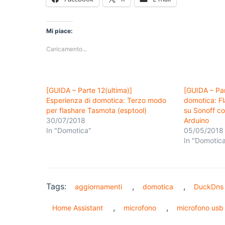
Mi piace:
Caricamento...
[GUIDA – Parte 12(ultima)]
[GUIDA – Par
Esperienza di domotica: Terzo modo
domotica: F
per flashare Tasmota (esptool)
su Sonoff c
30/07/2018
Arduino
In "Domotica"
05/05/2018
In "Domotic
Tags:
,
,
aggiornamenti
domotica
DuckDns
,
,
Home Assistant
microfono
microfono usb