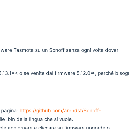
rmware Tasmota su un Sonoff senza ogni volta dover
5.13.1=< o se venite dal firmware 5.12.0=>, perché bisog
a pagina:
https://github.com/arendst/Sonoff-
ile .bin della lingua che si vuole.
uole aggiornare e cliccare su firmware upgrade o