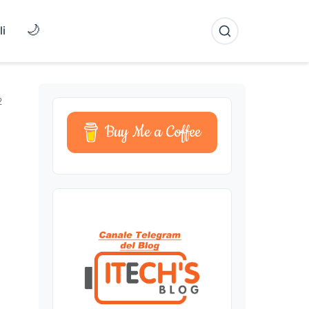
🌙
li
2
Buy Me a Coffee