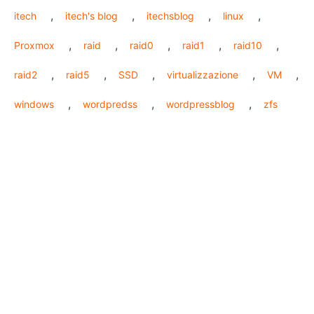
,
,
,
,
itech
itech's blog
itechsblog
linux
,
,
,
,
,
Proxmox
raid
raid0
raid1
raid10
,
,
,
,
,
raid2
raid5
SSD
virtualizzazione
VM
,
,
,
windows
wordpredss
wordpressblog
zfs