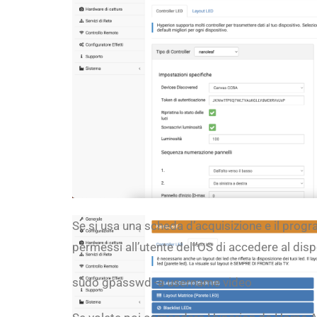
Se si usa una scheda d’acquisizione e il pro
permessi all’utente dell’OS di accedere al dispo
sudo gpasswd -a username video