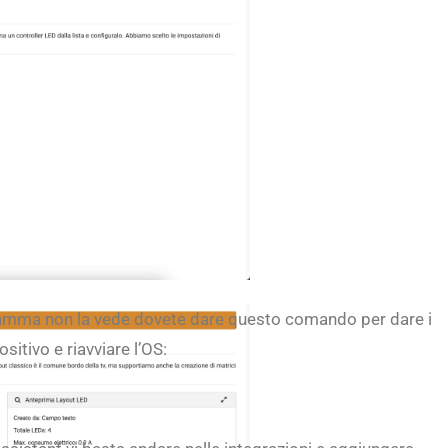
gramma non la vede dovete dare questo comando per dare i
sitivo e riavviare l’OS: