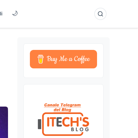
🌙
li
Buy Me a Coffee