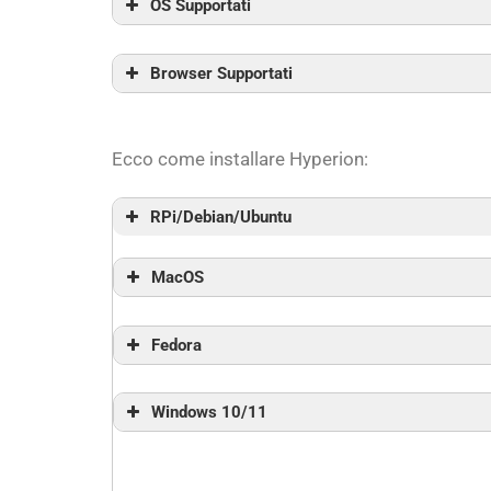
OS Supportati
HyperBian
Browser Supportati
Ecco come installare Hyperion:
RPi/Debian/Ubuntu
MacOS
Fedora
Per Fedora c’è un file .rpm. Un pacchett
Windows 10/11