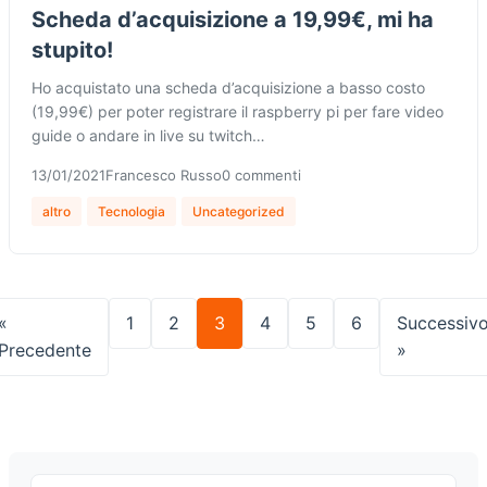
Scheda d’acquisizione a 19,99€, mi ha
stupito!
Ho acquistato una scheda d’acquisizione a basso costo
(19,99€) per poter registrare il raspberry pi per fare video
guide o andare in live su twitch…
13/01/2021
Francesco Russo
0 commenti
altro
Tecnologia
Uncategorized
«
1
2
3
4
5
6
Successiv
Precedente
»