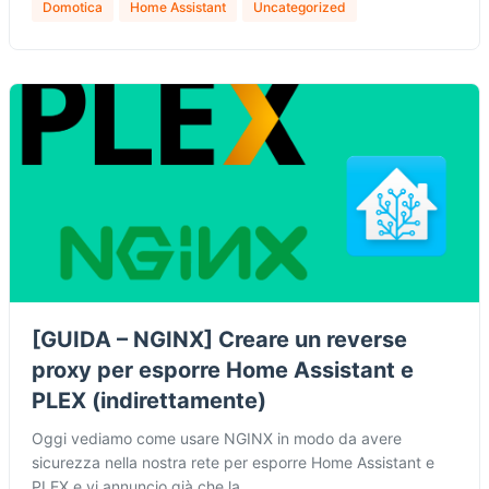
Domotica
Home Assistant
Uncategorized
[GUIDA – NGINX] Creare un reverse
proxy per esporre Home Assistant e
PLEX (indirettamente)
Oggi vediamo come usare NGINX in modo da avere
sicurezza nella nostra rete per esporre Home Assistant e
PLEX e vi annuncio già che la…