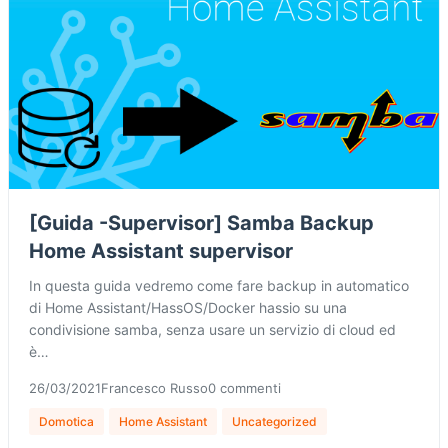
[Guida -Supervisor] Samba Backup
Home Assistant supervisor
In questa guida vedremo come fare backup in automatico
di Home Assistant/HassOS/Docker hassio su una
condivisione samba, senza usare un servizio di cloud ed
è…
26/03/2021
Francesco Russo
0 commenti
Domotica
Home Assistant
Uncategorized