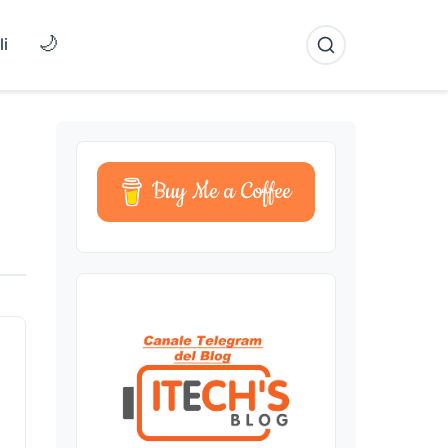
🌙
li
Buy Me a Coffee
)