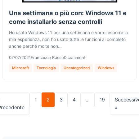
Una settimana o più con: Windows 11 e
come installarlo senza controlli
Ho usato Windows 11 per una settimana e vorrei esporre la
mia esperienza, non ho usato tutte le funzioni al completo
anche perché molte non…
07/07/2021
Francesco Russo
0 commenti
Microsoft
Tecnologia
Uncategorized
Windows
«
1
2
3
4
…
19
Successiv
Precedente
»